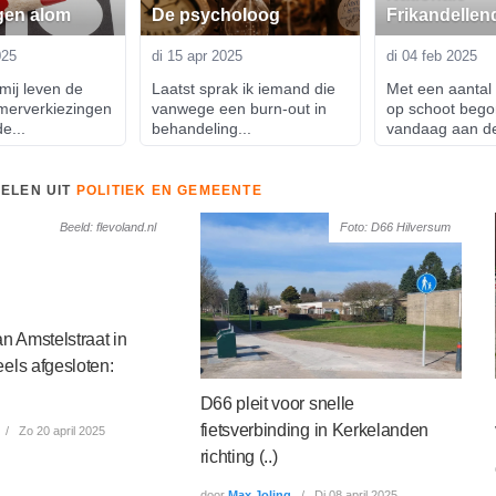
gen alom
De psycholoog
Frikandellen
025
di 15 apr 2025
di 04 feb 2025
mij leven de 
Laatst sprak ik iemand die 
Met een aantal f
erverkiezingen 
vanwege een burn-out in 
op schoot begon
e...
behandeling...
vandaag aan de
KELEN UIT
POLITIEK EN GEMEENTE
Beeld: flevoland.nl
Foto: D66 Hilversum
an Amstelstraat in
els afgesloten:
D66 pleit voor snelle
fietsverbinding in Kerkelanden
Zo 20 april 2025
richting (..)
door
Max Joling
Di 08 april 2025