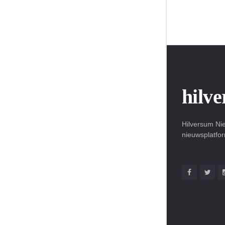
hilv
Hilversum Nie
nieuwsplatfo