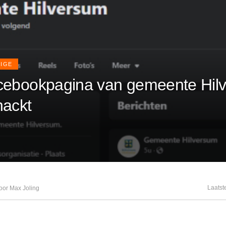
IGE
cebookpagina van gemeente Hil
hackt
Laatst
oor Max Joling