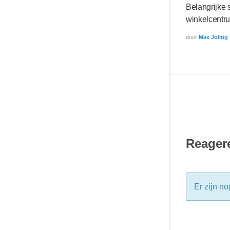
Belangrijke 
winkelcentr
door
Max Joling
Reagere
Er zijn no