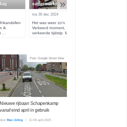
»
dag
supermarkt
een rustige kers
ma 30 dec 2024
wo 18 dec 2024
rikandellen 
Het was weer zo'n. dag. 
Of ik nog wat te kl
 ik 
Verkeerd moment, 
met kerst - nou, ge
 ...
verkeerde tijdstip. M...
Een colum...
Foto: Google Street View
Nieuwe rijbaan Schapenkamp
vanaf eind april in gebruik
door
Max Joling
Zo 06 april 2025