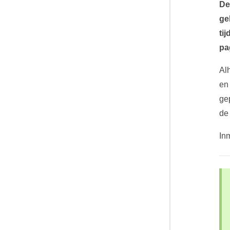
De
ge
ti
pa
Al
en
ge
de
In