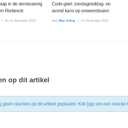
stap in de vernieuwing
Code geel: zondagmiddag- en
um Riebeeck
avond kans op onweersbuien
Do 21 december 2023
door
Max Joling
Zo 29 oktober 2023
n op dit artikel
g geen reacties op dit artikel geplaatst. Klik
hier
om een reactie t