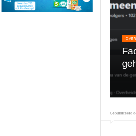
OVER
Fa
ge
Gepubliceerd d