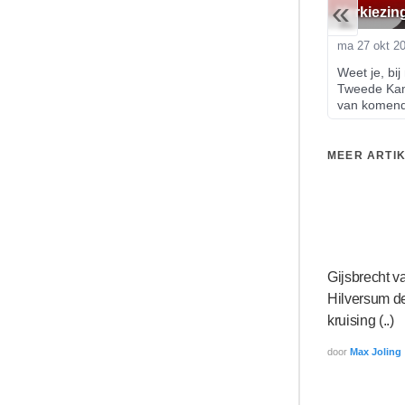
«
Verkiezin
ma 27 okt 2
Weet je, bij 
Tweede Kam
van komend
MEER ARTI
Gijsbrecht v
Hilversum de
kruising (..)
door
Max Joling