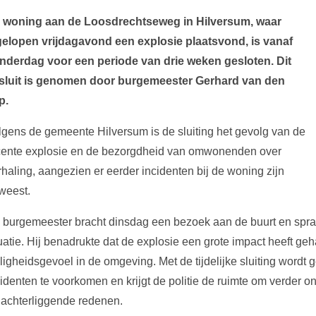
 woning aan de Loosdrechtseweg in Hilversum, waar
gelopen vrijdagavond een explosie plaatsvond, is vanaf
nderdag voor een periode van drie weken gesloten. Dit
sluit is genomen door burgemeester Gerhard van den
p.
lgens de gemeente Hilversum is de sluiting het gevolg van de
cente explosie en de bezorgdheid van omwonenden over
rhaling, aangezien er eerder incidenten bij de woning zijn
weest.
 burgemeester bracht dinsdag een bezoek aan de buurt en spr
tuatie. Hij benadrukte dat de explosie een grote impact heeft ge
iligheidsgevoel in de omgeving. Met de tijdelijke sluiting word
cidenten te voorkomen en krijgt de politie de ruimte om verder 
 achterliggende redenen.