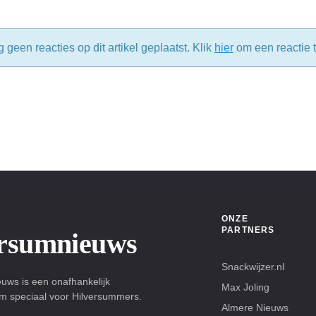
g geen reacties op dit artikel geplaatst. Klik
hier
om een reactie t
ONZE
PARTNERS
ersumnieuws
Snackwijzer.nl
uws is een onafhankelijk
Max Joling
rm speciaal voor Hilversummers.
Almere Nieuws