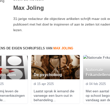
Max Joling
31-jarige redacteur die objectieve artikelen schrijft maar ook e
publiceert met het doel te inspireren of aan te zetten tot nade
lezen.
ENS DE EIGEN SCHRIJFSELS VAN
MAX JOLING
Nationale
gen alom
De psycholoog
Frikandellen
025
di 15 apr 2025
di 04 feb 2025
mij leven de 
Laatst sprak ik iemand die 
Met een aantal f
erverkiezingen 
vanwege een burn-out in 
op schoot begon
e...
behandeling...
vandaag aan de