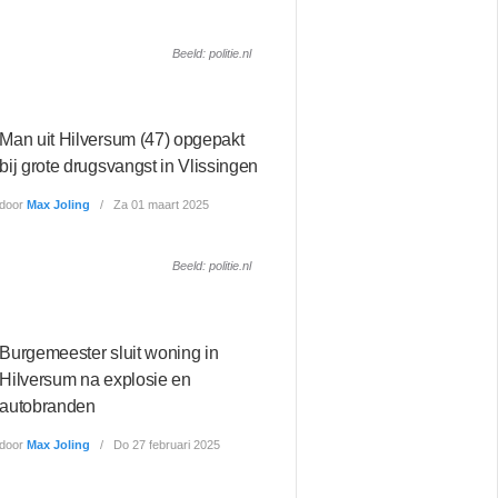
Beeld: politie.nl
Man uit Hilversum (47) opgepakt
bij grote drugsvangst in Vlissingen
door
Max Joling
Za 01 maart 2025
Beeld: politie.nl
Burgemeester sluit woning in
Hilversum na explosie en
autobranden
door
Max Joling
Do 27 februari 2025