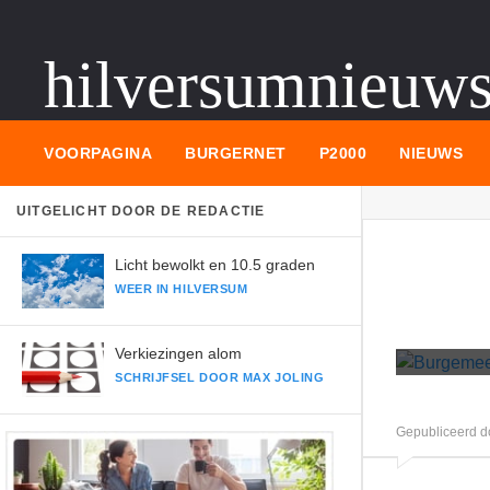
hilversumnieuw
VOORPAGINA
BURGERNET
P2000
NIEUWS
OVER
Bur
UITGELICHT DOOR DE REDACTIE
exp
Licht bewolkt en 10.5 graden
WEER IN HILVERSUM
Verkiezingen alom
SCHRIJFSEL DOOR MAX JOLING
Gepubliceerd d