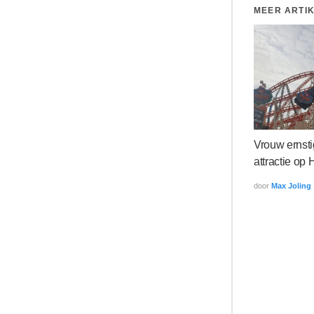
MEER ARTI
Vrouw ernsti
attractie op
door
Max Joling