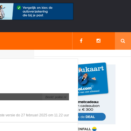
rsum na
Beeld: politie.nl
ste versie do 27 februari 2025 om 11.22 uur