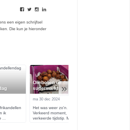
ens een eigen schrijfsel
nken. Die kun je hieronder
Oliebollen uit de
De beste kerst v
»
dag
supermarkt
een rustige kers
ma 30 dec 2024
wo 18 dec 2024
rikandellen 
Het was weer zo'n. dag. 
Of ik nog wat te kl
 ik 
Verkeerd moment, 
met kerst - nou, ge
 ...
verkeerde tijdstip. M...
Een colum...