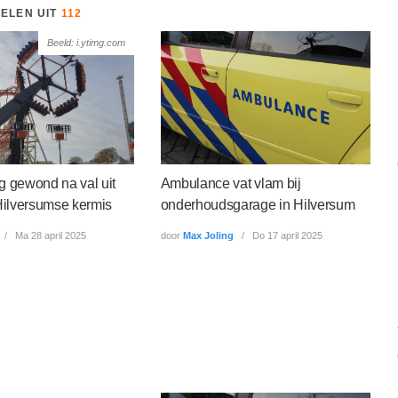
KELEN UIT
112
Beeld: i.ytimg.com
g gewond na val uit
Ambulance vat vlam bij
 Hilversumse kermis
onderhoudsgarage in Hilversum
Ma 28 april 2025
door
Max Joling
Do 17 april 2025