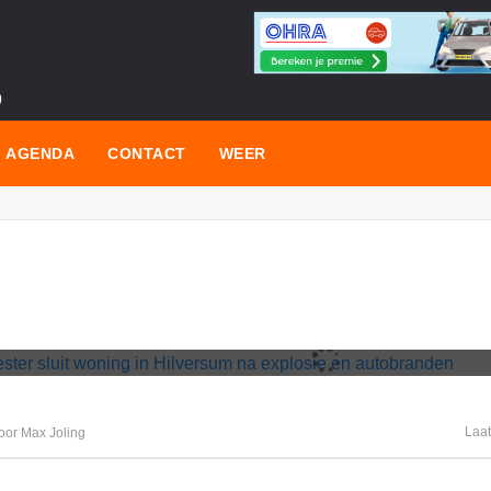
s
AGENDA
CONTACT
WEER
IGE
gemeester sluit woning in Hilve
losie en autobranden
Laat
oor Max Joling