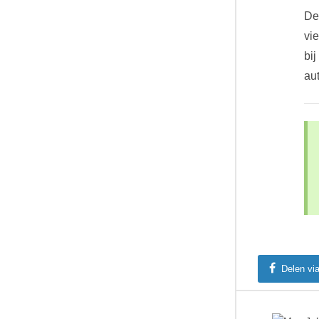
De
vi
bi
aut
Delen vi