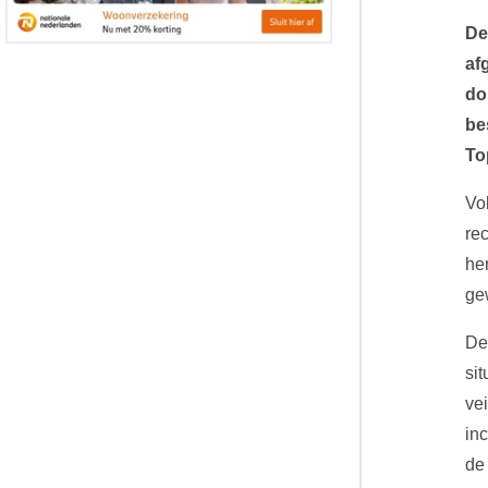
De
af
do
be
To
Vo
re
he
ge
De
si
ve
in
de