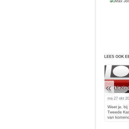
LEES OOK E
«
Verkiezin
ma 27 okt 2
Weet je, bij 
Tweede Kam
van komend