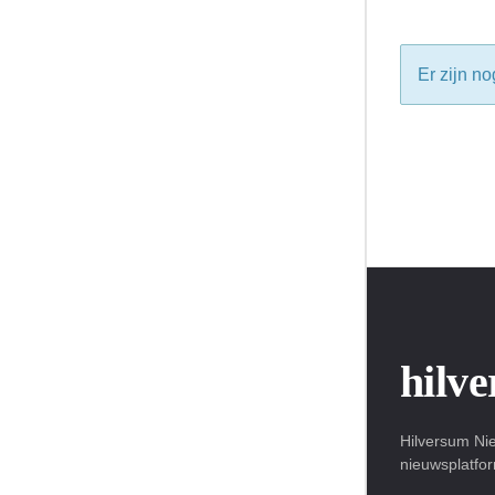
Er zijn no
hilv
Hilversum Nie
nieuwsplatfo