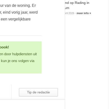
Bosbrand op Rading in
notifications
notifications
eur van de woning. Er
Hilversum
eind vorig jaar, werd
08 april 2026 -
meer info »
 een vergelijkbare
ebook!
en door hulpdiensten uit
kun je ons volgen via